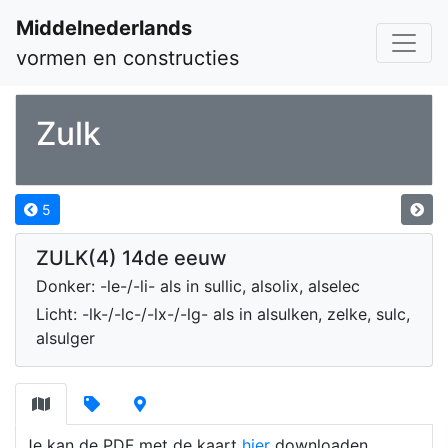
Middelnederlands
vormen en constructies
Zulk
5
ZULK(4) 14de eeuw
Donker: -le-/-li- als in sullic, alsolix, alselec
Licht: -lk-/-lc-/-lx-/-lg- als in alsulken, zelke, sulc,
alsulger
Je kan de PDF met de kaart
hier
downloaden.