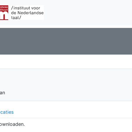
 an
caties
ownloaden.