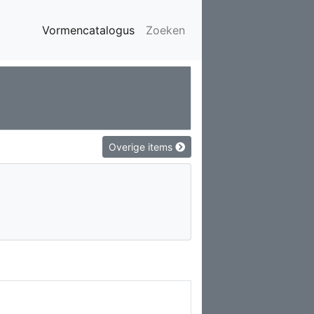
Vormencatalogus
Zoeken
Overige items