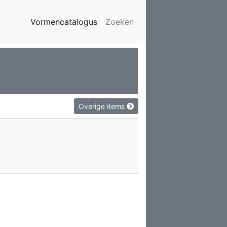
Vormencatalogus
Zoeken
Overige items