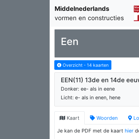
Middelnederlands
vormen en constructies
Een
Overzicht -
14
kaarten
EEN(11) 13de en 14de ee
Donker: ee- als in eene
Licht: e- als in enen, hene
Kaart
Woorden
Lo
Je kan de PDF met de kaart
hier
d