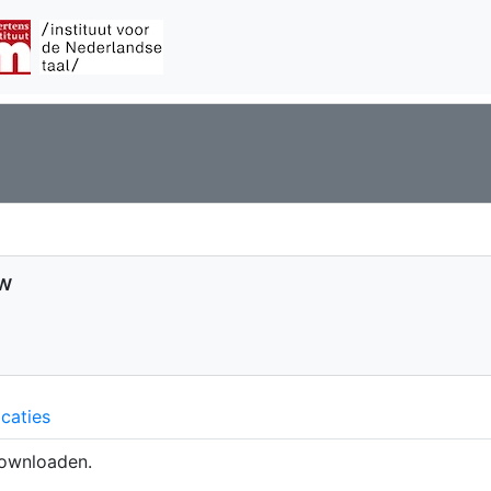
uw
caties
ownloaden.