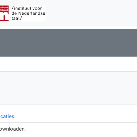
caties
ownloaden.