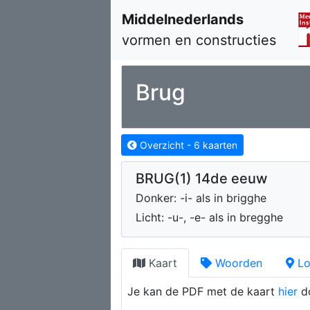
Middelnederlands
vormen en constructies
Brug
Overzicht -
6
kaarten
BRUG(1) 14de eeuw
Donker: -i- als in brigghe
Licht: -u-, -e- als in bregghe
Kaart
Woorden
Lo
Je kan de PDF met de kaart
hier
d