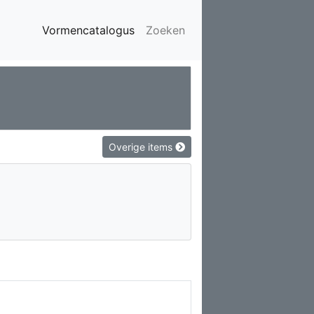
Vormencatalogus
Zoeken
Overige items